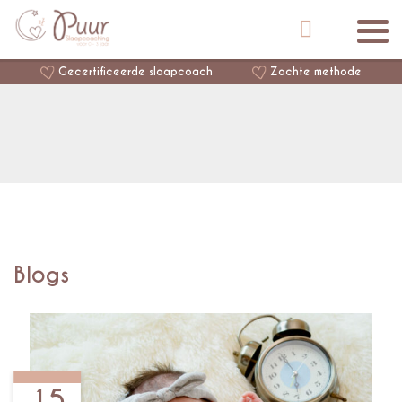
Gecertificeerde slaapcoach
Zachte methode
Blogs
15